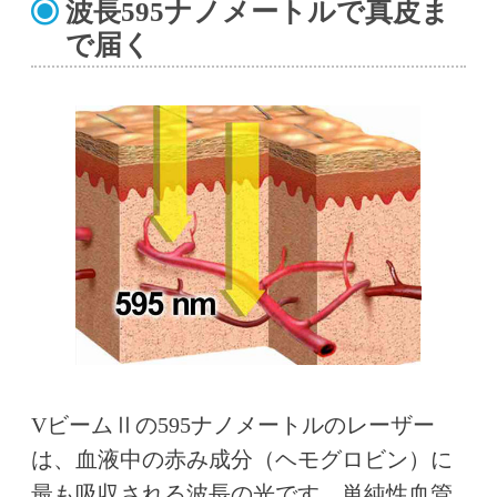
波長595ナノメートルで真皮ま
で届く
VビームⅡの595ナノメートルのレーザー
は、血液中の赤み成分（ヘモグロビン）に
最も吸収される波長の光です。単純性血管