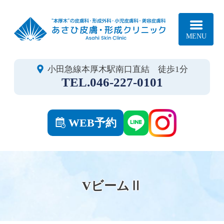
あさ
小田急線本厚木駅南口直結 徒歩1分
046-227-0101
WEB予約
VビームⅡ