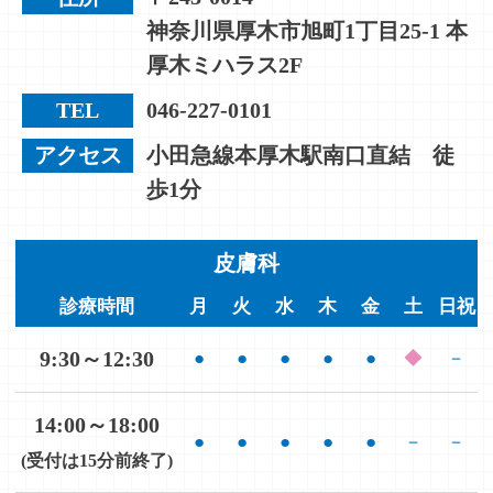
神奈川県厚木市旭町1丁目25-1 本
厚木ミハラス2F
TEL
046-227-0101
アクセス
小田急線本厚木駅南口直結 徒
歩1分
皮膚科
診療時間
月
火
水
木
金
土
日祝
9:30～12:30
●
●
●
●
●
◆
－
14:00～18:00
●
●
●
●
●
－
－
(受付は15分前終了)