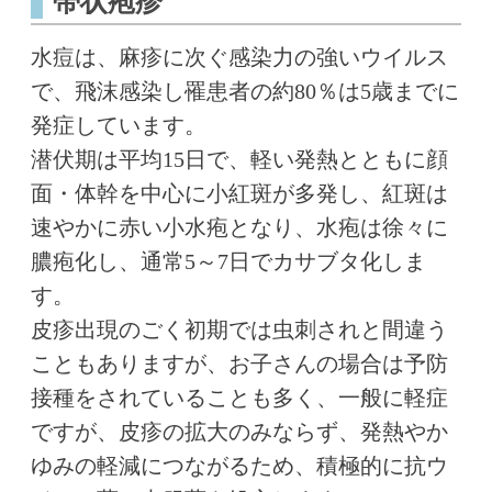
帯状疱疹
水痘は、麻疹に次ぐ感染力の強いウイルス
で、飛沫感染し罹患者の約80％は5歳までに
発症しています。
潜伏期は平均15日で、軽い発熱とともに顔
面・体幹を中心に小紅斑が多発し、紅斑は
速やかに赤い小水疱となり、水疱は徐々に
膿疱化し、通常5～7日でカサブタ化しま
す。
皮疹出現のごく初期では虫刺されと間違う
こともありますが、お子さんの場合は予防
接種をされていることも多く、一般に軽症
ですが、皮疹の拡大のみならず、発熱やか
ゆみの軽減につながるため、積極的に抗ウ