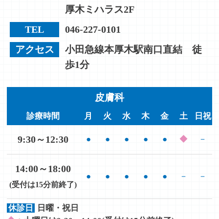
厚木ミハラス2F
TEL
046-227-0101
アクセス
小田急線本厚木駅南口直結 徒
歩1分
皮膚科
診療時間
月
火
水
木
金
土
日祝
9:30～12:30
●
●
●
●
●
◆
－
14:00～18:00
●
●
●
●
●
－
－
(受付は15分前終了)
休診日
日曜・祝日