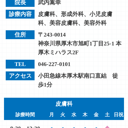
院長
武内嵩幸
診療内容
皮膚科、形成外科、小児皮膚
科、美容皮膚科、美容外科
住所
〒243-0014
神奈川県厚木市旭町1丁目25-1 本
厚木ミハラス2F
TEL
046-227-0101
アクセス
小田急線本厚木駅南口直結 徒
歩1分
皮膚科
診療時間
月
火
水
木
金
土
日祝