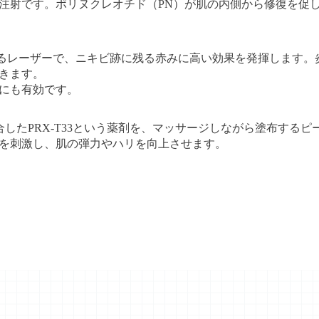
注射です。ポリヌクレオチド（PN）が肌の内側から修復を促
るレーザーで、ニキビ跡に残る赤みに高い効果を発揮します。
きます。
にも有効です。
2)を配合したPRX-T33という薬剤を、マッサージしながら塗布
を刺激し、肌の弾力やハリを向上させます。