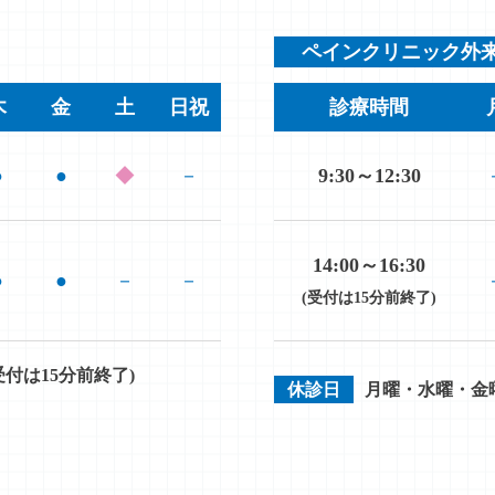
ペインクリニック外
木
金
土
日祝
診療時間
●
●
◆
－
9:30～12:30
14:00～16:30
●
●
－
－
(受付は15分前終了)
(受付は15分前終了)
休診日
月曜・水曜・金