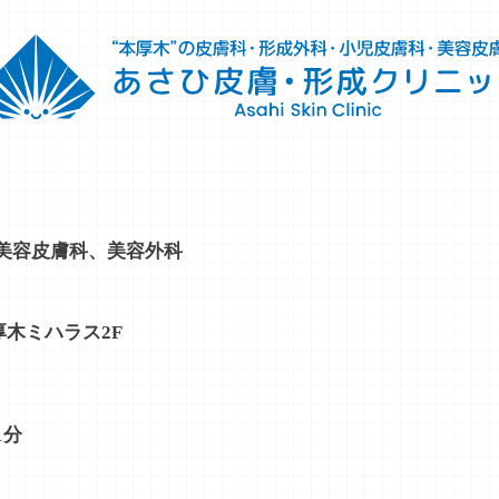
美容皮膚科、美容外科
厚木ミハラス2F
1分