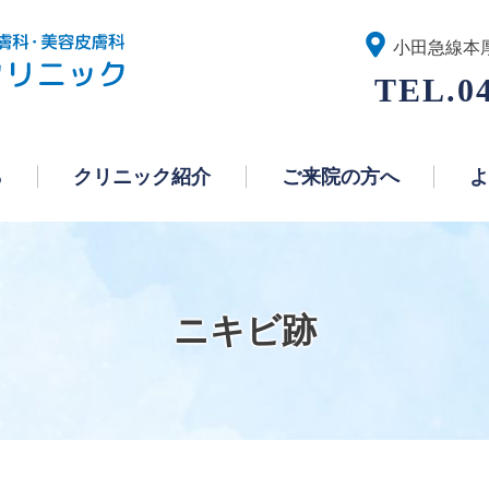
あさひ皮膚・形成クリニック
小田急線本
0
ら
クリニック紹介
ご来院の方へ
よ
ニキビ跡