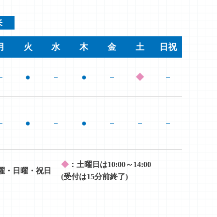
来
月
火
水
木
金
土
日祝
－
●
－
●
－
◆
－
－
●
－
●
－
－
－
◆
：土曜日は10:00～14:00
曜・日曜・祝日
(受付は15分前終了)