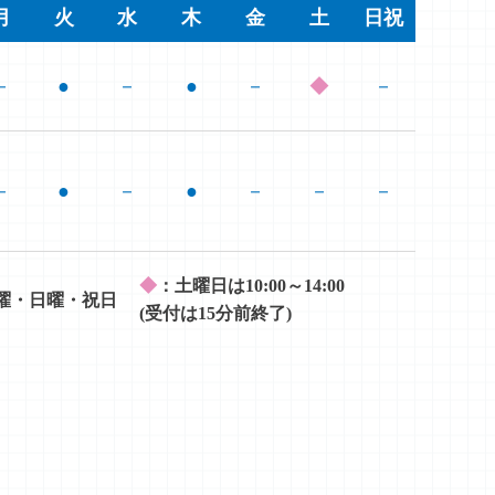
月
火
水
木
金
土
日祝
－
●
－
●
－
◆
－
－
●
－
●
－
－
－
◆
：土曜日は10:00～14:00
曜・日曜・祝日
(受付は15分前終了)