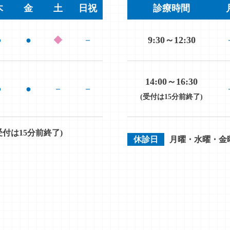
木
金
土
日祝
診療時間
●
●
◆
－
9:30～12:30
14:00～16:30
●
●
－
－
(受付は15分前終了)
(受付は15分前終了)
休診日
月曜・水曜・金